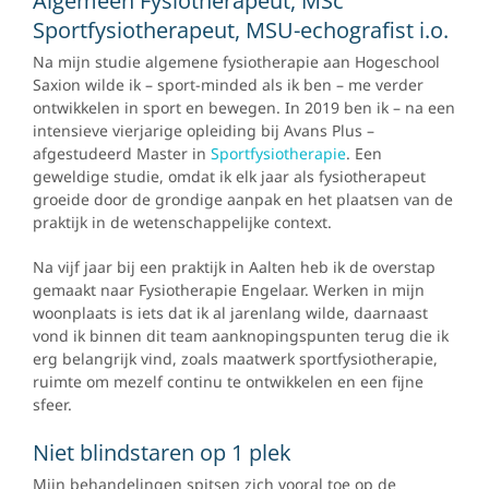
Algemeen Fysiotherapeut, MSc
Sportfysiotherapeut, MSU-echografist i.o.
Na mijn studie algemene fysiotherapie aan Hogeschool
Saxion wilde ik – sport-minded als ik ben – me verder
ontwikkelen in sport en bewegen. In 2019 ben ik – na een
intensieve vierjarige opleiding bij Avans Plus –
afgestudeerd Master in
Sportfysiotherapie
. Een
geweldige studie, omdat ik elk jaar als fysiotherapeut
groeide door de grondige aanpak en het plaatsen van de
praktijk in de wetenschappelijke context.
Na vijf jaar bij een praktijk in Aalten heb ik de overstap
gemaakt naar Fysiotherapie Engelaar. Werken in mijn
woonplaats is iets dat ik al jarenlang wilde, daarnaast
vond ik binnen dit team aanknopingspunten terug die ik
erg belangrijk vind, zoals maatwerk sportfysiotherapie,
ruimte om mezelf continu te ontwikkelen en een fijne
sfeer.
Niet blindstaren op 1 plek
Mijn behandelingen spitsen zich vooral toe op de