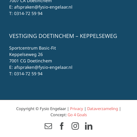
7007 CA Doetinchem
E:
afspraken@fysio-engelaar.nl
T:
0314-72 59 94
VESTIGING DOETINCHEM – KEPPELSEWEG
Sportcentrum Basic-Fit
Keppelseweg 26
7001 CG Doetinchem
E:
afspraken@fysio-engelaar.nl
T:
0314-72 59 94
Copyright © Fysio Engelaar |
Privacy
|
Dataverzameling
|
Concept:
Go 4 Goals
Email
Facebook
Instagram
LinkedIn