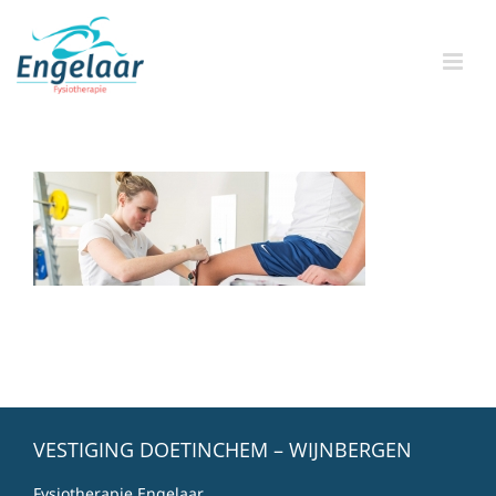
Skip
to
content
VESTIGING DOETINCHEM – WIJNBERGEN
Fysiotherapie Engelaar