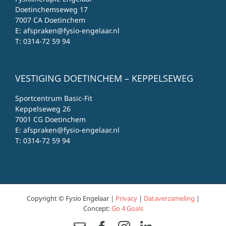
Doetinchemseweg 17
7007 CA Doetinchem
E:
afspraken@fysio-engelaar.nl
T:
0314-72 59 94
VESTIGING DOETINCHEM – KEPPELSEWEG
Sportcentrum Basic-Fit
Keppelseweg 26
7001 CG Doetinchem
E:
afspraken@fysio-engelaar.nl
T:
0314-72 59 94
Copyright © Fysio Engelaar |
Privacy
|
Dataverzameling
|
Concept:
Go 4 Goals