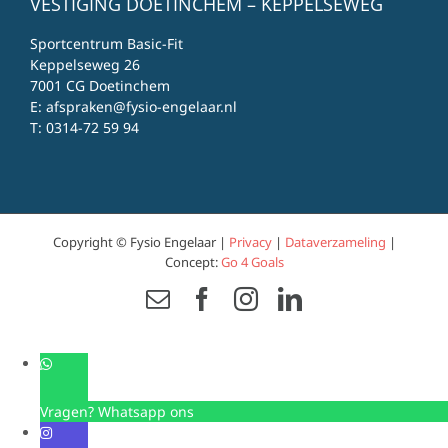
VESTIGING DOETINCHEM – KEPPELSEWEG
Sportcentrum Basic-Fit
Keppelseweg 26
7001 CG Doetinchem
E:
afspraken@fysio-engelaar.nl
T:
0314-72 59 94
Copyright © Fysio Engelaar |
Privacy
|
Dataverzameling
|
Concept:
Go 4 Goals
Email
Facebook
Instagram
LinkedIn
Vragen? Whatsapp ons