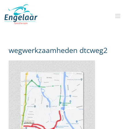
Skip
to
content
wegwerkzaamheden dtcweg2