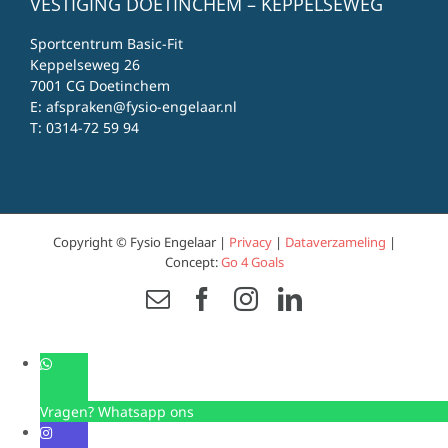
VESTIGING DOETINCHEM – KEPPELSEWEG
Sportcentrum Basic-Fit
Keppelseweg 26
7001 CG Doetinchem
E:
afspraken@fysio-engelaar.nl
T:
0314-72 59 94
Copyright © Fysio Engelaar |
Privacy
|
Dataverzameling
|
Concept:
Go 4 Goals
Email
Facebook
Instagram
LinkedIn
Vragen? Whatsapp ons