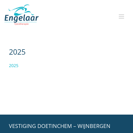
Skip
to
content
2025
2025
VESTIGING DOETINCHEM – WIJNBERGEN