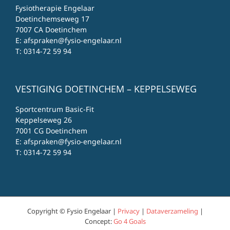
Fysiotherapie Engelaar
Doetinchemseweg 17
7007 CA Doetinchem
E:
afspraken@fysio-engelaar.nl
T:
0314-72 59 94
VESTIGING DOETINCHEM – KEPPELSEWEG
Sportcentrum Basic-Fit
Keppelseweg 26
7001 CG Doetinchem
E:
afspraken@fysio-engelaar.nl
T:
0314-72 59 94
Copyright © Fysio Engelaar |
Privacy
|
Dataverzameling
|
Concept:
Go 4 Goals