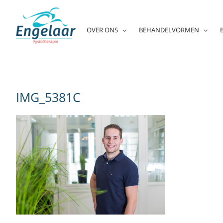
Skip
to
content
OVER ONS
BEHANDELVORMEN
IMG_5381C