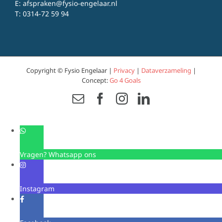
E:
afspraken@fysio-engelaar.nl
T:
0314-72 59 94
Copyright © Fysio Engelaar |
Privacy
|
Dataverzameling
|
Concept:
Go 4 Goals
Email
Facebook
Instagram
LinkedIn
Vragen? Whatsapp ons
Instagram