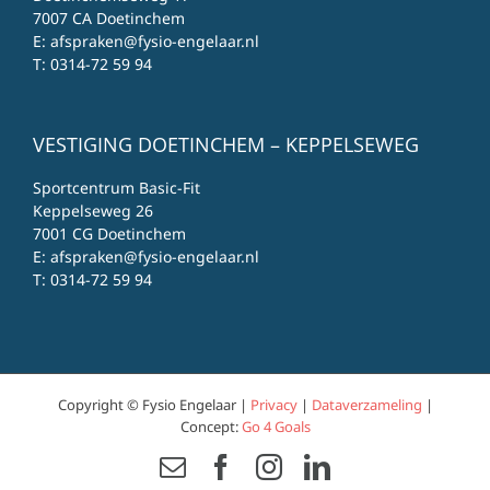
7007 CA Doetinchem
E:
afspraken@fysio-engelaar.nl
T:
0314-72 59 94
VESTIGING DOETINCHEM – KEPPELSEWEG
Sportcentrum Basic-Fit
Keppelseweg 26
7001 CG Doetinchem
E:
afspraken@fysio-engelaar.nl
T:
0314-72 59 94
Copyright © Fysio Engelaar |
Privacy
|
Dataverzameling
|
Concept:
Go 4 Goals
Email
Facebook
Instagram
LinkedIn