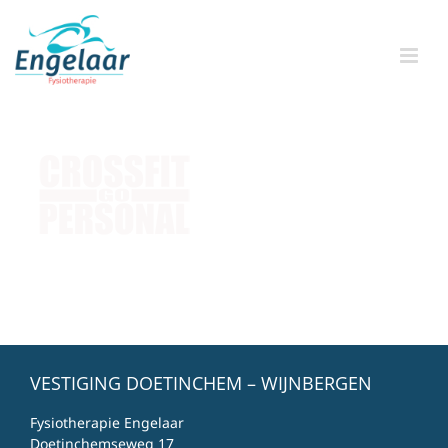
Skip
to
content
VESTIGING DOETINCHEM – WIJNBERGEN
Fysiotherapie Engelaar
Doetinchemseweg 17