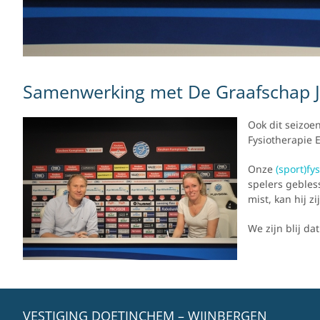
Samenwerking met De Graafschap J
Ook dit seizoe
Fysiotherapie 
Onze
(sport)fy
spelers gebles
mist, kan hij z
We zijn blij d
VESTIGING DOETINCHEM – WIJNBERGEN