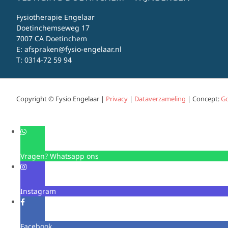
Fysiotherapie Engelaar
Doetinchemseweg 17
7007 CA Doetinchem
E:
afspraken@fysio-engelaar.nl
T:
0314-72 59 94
Copyright © Fysio Engelaar |
Privacy
|
Dataverzameling
| Concept:
Go
Vragen? Whatsapp ons
Instagram
Facebook