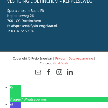
VESTIGING DOETINCHEM – KEPPELSEWEG
Sportcentrum Basic-Fit
Keppelseweg 26
7001 CG Doetinchem
E:
afspraken@fysio-engelaar.nl
T:
0314-72 59 94
Copyright © Fysio Engelaar |
Privacy
|
Dataverzameling
|
Concept:
Go 4 Goals
Email
Facebook
Instagram
LinkedIn
Vragen? Whatsapp ons