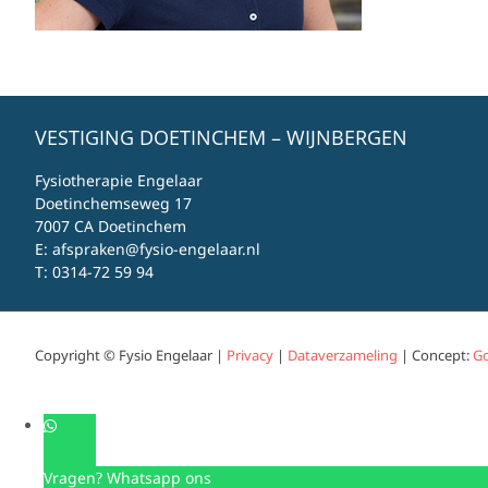
VESTIGING DOETINCHEM – WIJNBERGEN
Fysiotherapie Engelaar
Doetinchemseweg 17
7007 CA Doetinchem
E:
afspraken@fysio-engelaar.nl
T:
0314-72 59 94
Copyright © Fysio Engelaar |
Privacy
|
Dataverzameling
| Concept:
Go
Vragen? Whatsapp ons