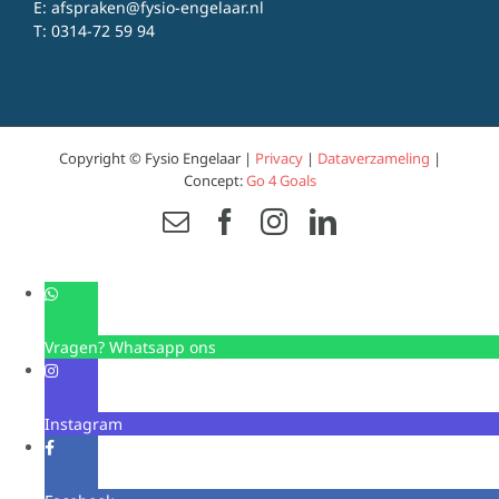
E:
afspraken@fysio-engelaar.nl
T:
0314-72 59 94
Copyright © Fysio Engelaar |
Privacy
|
Dataverzameling
|
Concept:
Go 4 Goals
Email
Facebook
Instagram
LinkedIn
Vragen? Whatsapp ons
Instagram