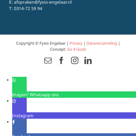
E:
afspraken@fysio-engelaar.nl
T:
0314-72 59 94
Copyright © Fysio Engelaar |
Privacy
|
Dataverzameling
|
Concept:
Go 4 Goals
Email
Facebook
Instagram
LinkedIn
Vragen? Whatsapp ons
Instagram