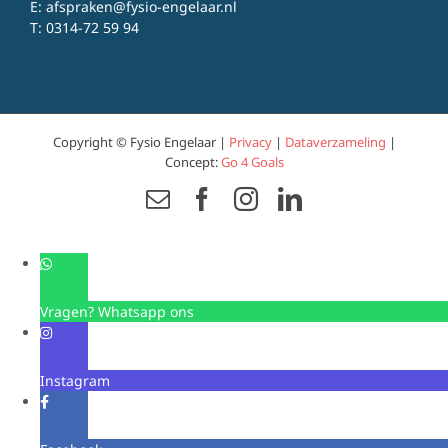
E:
afspraken@fysio-engelaar.nl
T:
0314-72 59 94
Copyright © Fysio Engelaar |
Privacy
|
Dataverzameling
|
Concept:
Go 4 Goals
Email
Facebook
Instagram
LinkedIn
Vragen? Whatsapp ons
Instagram