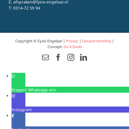
E:
afspraken@fysio-engelaar.nl
T:
0314-72 59 94
Copyright © Fysio Engelaar |
Privacy
|
Dataverzameling
|
Concept:
Go 4 Goals
Email
Facebook
Instagram
LinkedIn
Vragen? Whatsapp ons
Instagram