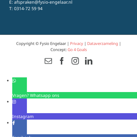
E:
afspraken@fysio-engelaar.nl
T:
0314-72 59 94
Copyright © Fysio Engelaar |
Privacy
|
Dataverzameling
|
Concept:
Go 4 Goals
Email
Facebook
Instagram
LinkedIn
Vragen? Whatsapp ons
Instagram