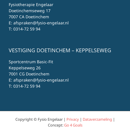
Fysiotherapie Engelaar
Doetinchemseweg 17
7007 CA Doetinchem
E:
afspraken@fysio-engelaar.nl
T:
0314-72 59 94
VESTIGING DOETINCHEM – KEPPELSEWEG
Sportcentrum Basic-Fit
Keppelseweg 26
7001 CG Doetinchem
E:
afspraken@fysio-engelaar.nl
T:
0314-72 59 94
Copyright © Fysio Engelaar |
Privacy
|
Dataverzameling
|
Concept:
Go 4 Goals