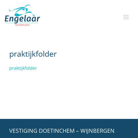
Skip
to
content
praktijkfolder
praktijkfolder
VESTIGING DOETINCHEM – WIJNBERGEN