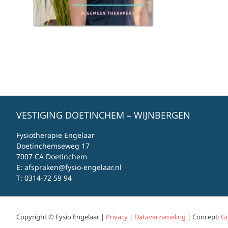
VESTIGING DOETINCHEM – WIJNBERGEN
Fysiotherapie Engelaar
Doetinchemseweg 17
7007 CA Doetinchem
E:
afspraken@fysio-engelaar.nl
T:
0314-72 59 94
Copyright © Fysio Engelaar |
Privacy
|
Dataverzameling
| Concept:
Go