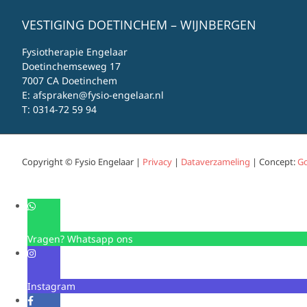
VESTIGING DOETINCHEM – WIJNBERGEN
Fysiotherapie Engelaar
Doetinchemseweg 17
7007 CA Doetinchem
E:
afspraken@fysio-engelaar.nl
T:
0314-72 59 94
Copyright © Fysio Engelaar |
Privacy
|
Dataverzameling
| Concept:
Go
Vragen? Whatsapp ons
Instagram