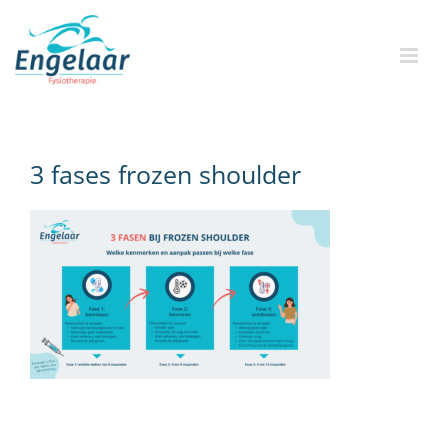
Skip
to
content
3 fases frozen shoulder