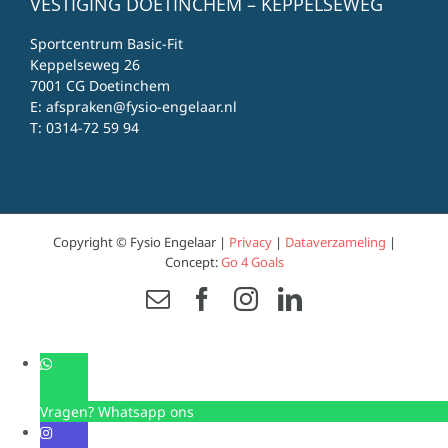
VESTIGING DOETINCHEM – KEPPELSEWEG
Sportcentrum Basic-Fit
Keppelseweg 26
7001 CG Doetinchem
E:
afspraken@fysio-engelaar.nl
T:
0314-72 59 94
Copyright © Fysio Engelaar |
Privacy
|
Dataverzameling
|
Concept:
Go 4 Goals
Email
Facebook
Instagram
LinkedIn
Vragen? Whatsapp ons