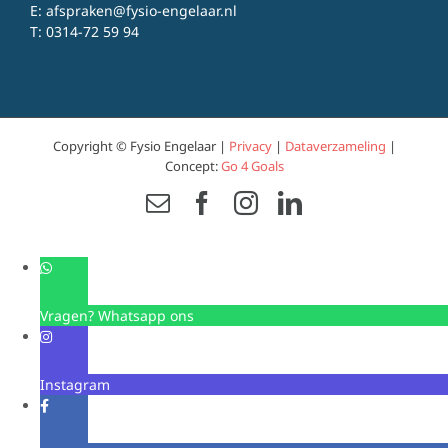
E:
afspraken@fysio-engelaar.nl
T:
0314-72 59 94
Copyright © Fysio Engelaar |
Privacy
|
Dataverzameling
|
Concept:
Go 4 Goals
Email
Facebook
Instagram
LinkedIn
Vragen? Whatsapp ons
Instagram