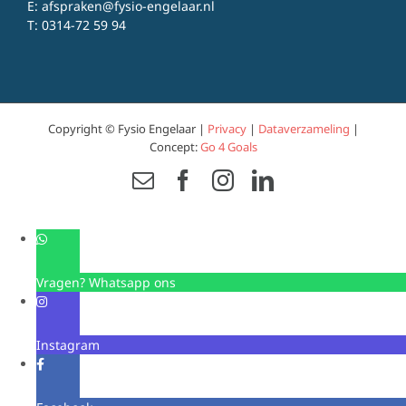
E:
afspraken@fysio-engelaar.nl
T:
0314-72 59 94
Copyright © Fysio Engelaar |
Privacy
|
Dataverzameling
|
Concept:
Go 4 Goals
Email
Facebook
Instagram
LinkedIn
Vragen? Whatsapp ons
Instagram