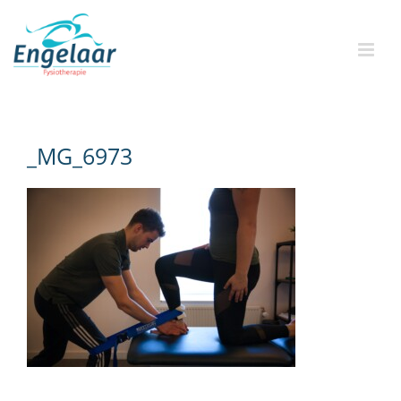
Skip
to
content
_MG_6973