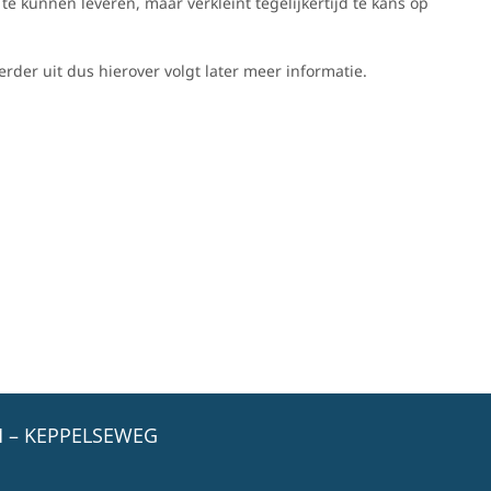
 te kunnen leveren, maar verkleint tegelijkertijd te kans op
rder uit dus hierover volgt later meer informatie.
 – KEPPELSEWEG