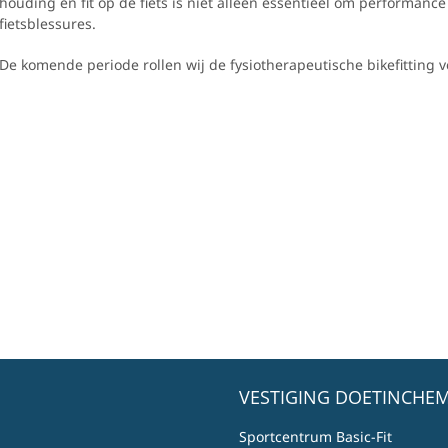
houding en fit op de fiets is niet alleen essentieel om performance
fietsblessures.
De komende periode rollen wij de fysiotherapeutische bikefitting ve
VESTIGING DOETINCHEM
Sportcentrum Basic-Fit