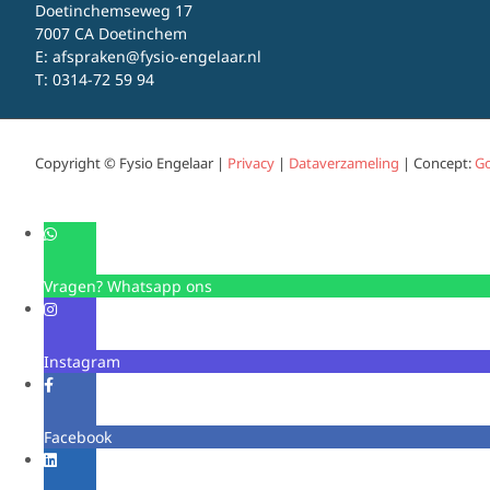
Doetinchemseweg 17
7007 CA Doetinchem
E:
afspraken@fysio-engelaar.nl
T:
0314-72 59 94
Copyright © Fysio Engelaar |
Privacy
|
Dataverzameling
| Concept:
Go
Vragen? Whatsapp ons
Instagram
Facebook