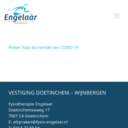
Skip
to
content
Poster hulp bij herstel van COVID-19
VESTIGING DOETINCHEM – WIJNBERGEN
Fysiotherapie Engelaar
Doetinchemseweg 17
7007 CA Doetinchem
E:
afspraken@fysio-engelaar.nl
T:
0314-72 59 94