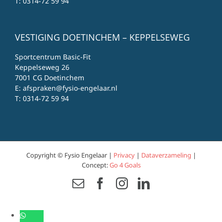
T:
0314-72 59 94
VESTIGING DOETINCHEM – KEPPELSEWEG
Sportcentrum Basic-Fit
Keppelseweg 26
7001 CG Doetinchem
E:
afspraken@fysio-engelaar.nl
T:
0314-72 59 94
Copyright © Fysio Engelaar |
Privacy
|
Dataverzameling
|
Concept:
Go 4 Goals
Email
Facebook
Instagram
LinkedIn