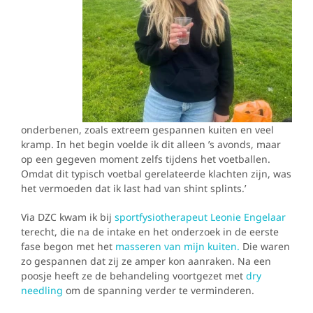
onderbenen, zoals extreem gespannen kuiten en veel
kramp. In het begin voelde ik dit alleen ’s avonds, maar
op een gegeven moment zelfs tijdens het voetballen.
Omdat dit typisch voetbal gerelateerde klachten zijn, was
het vermoeden dat ik last had van shint splints.’
Via DZC kwam ik bij
sportfysiotherapeut Leonie Engelaar
terecht, die na de intake en het onderzoek in de eerste
fase begon met het
masseren van mijn kuiten.
Die waren
zo gespannen dat zij ze amper kon aanraken. Na een
poosje heeft ze de behandeling voortgezet met
dry
needling
om de spanning verder te verminderen.