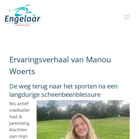
Skip
to
content
Ervaringsverhaal van Manou
Woerts
De weg terug naar het sporten na een
langdurige scheenbeenblessure
‘Als actief
voetballer
had ik
jarenlang
klachten
aan mijn