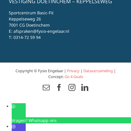
VESTIGING DOETINCHEM – KEPPELSEWEG
Sportcentrum Basic-Fit
Keppelseweg 26
7001 CG Doetinchem
E:
afspraken@fysio-engelaar.nl
T:
0314-72 59 94
Copyright © Fysio Engelaar |
Privacy
|
Dataverzameling
|
Concept:
Go 4 Goals
Email
Facebook
Instagram
LinkedIn
Vragen? Whatsapp ons